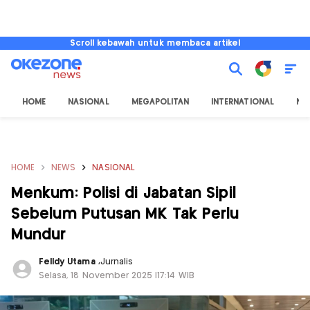
Scroll kebawah untuk membaca artikel
HOME
NASIONAL
MEGAPOLITAN
INTERNATIONAL
NU
HOME
NEWS
NASIONAL
Menkum: Polisi di Jabatan Sipil
Sebelum Putusan MK Tak Perlu
Mundur
Felldy Utama
,
Jurnalis
Selasa, 18 November 2025 |17:14 WIB