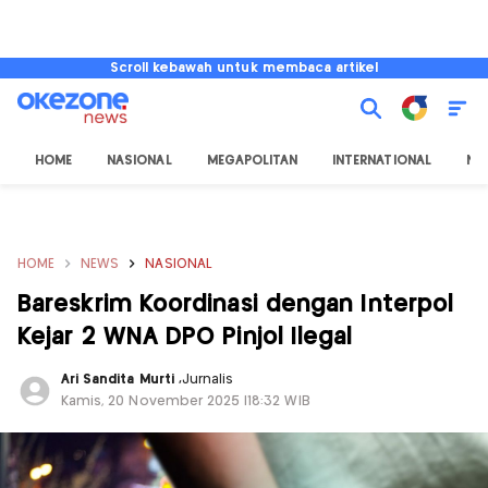
Scroll kebawah untuk membaca artikel
HOME
NASIONAL
MEGAPOLITAN
INTERNATIONAL
NU
HOME
NEWS
NASIONAL
Bareskrim Koordinasi dengan Interpol
Kejar 2 WNA DPO Pinjol Ilegal
Ari Sandita Murti
,
Jurnalis
Kamis, 20 November 2025 |18:32 WIB