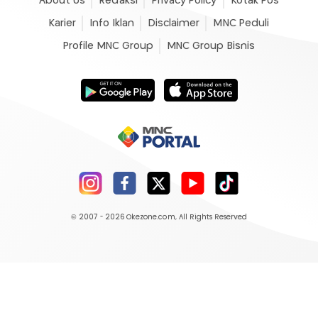
About Us
Redaksi
Privacy Policy
Kotak Pos
Karier
Info Iklan
Disclaimer
MNC Peduli
Profile MNC Group
MNC Group Bisnis
© 2007 - 2026
Okezone.com
, All Rights Reserved