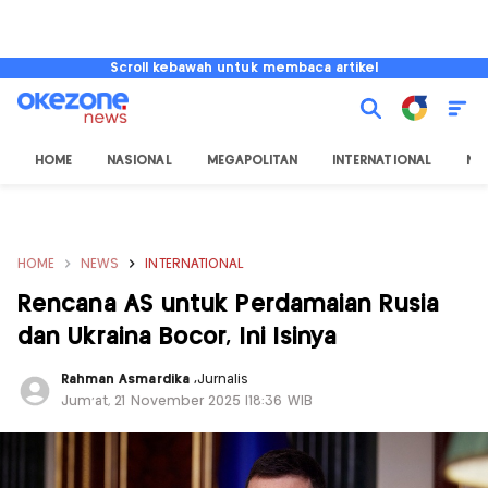
Scroll kebawah untuk membaca artikel
HOME
NASIONAL
MEGAPOLITAN
INTERNATIONAL
NU
HOME
NEWS
INTERNATIONAL
Rencana AS untuk Perdamaian Rusia
dan Ukraina Bocor, Ini Isinya
Rahman Asmardika
,
Jurnalis
Jum'at, 21 November 2025 |18:36 WIB