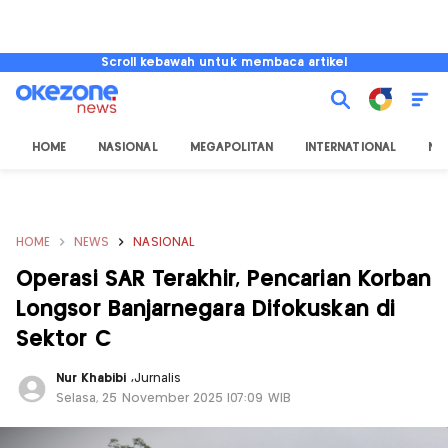
Scroll kebawah untuk membaca artikel
HOME
NASIONAL
MEGAPOLITAN
INTERNATIONAL
NU
HOME
NEWS
NASIONAL
Operasi SAR Terakhir, Pencarian Korban
Longsor Banjarnegara Difokuskan di
Sektor C
Nur Khabibi
,
Jurnalis
Selasa, 25 November 2025 |07:09 WIB