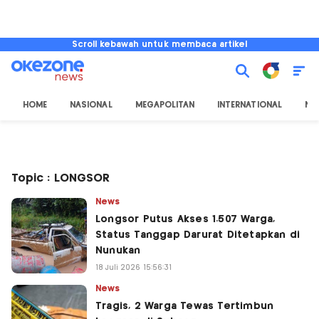
Scroll kebawah untuk membaca artikel
HOME
NASIONAL
MEGAPOLITAN
INTERNATIONAL
NU
Topic : LONGSOR
News
Longsor Putus Akses 1.507 Warga,
Status Tanggap Darurat Ditetapkan di
Nunukan
18 Juli 2026 15:56:31
News
Tragis, 2 Warga Tewas Tertimbun