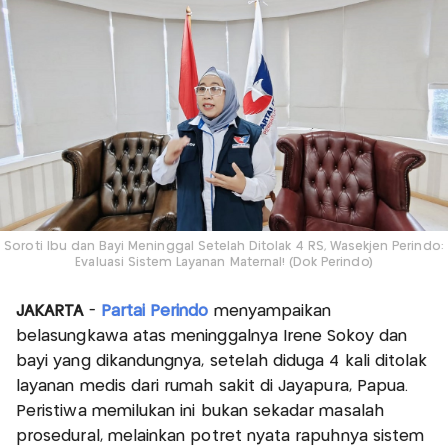
Soroti Ibu dan Bayi Meninggal Setelah Ditolak 4 RS, Wasekjen Perindo:
Evaluasi Sistem Layanan Maternal! (Dok Perindo)
JAKARTA
-
Partai Perindo
menyampaikan
belasungkawa atas meninggalnya Irene Sokoy dan
bayi yang dikandungnya, setelah diduga 4 kali ditolak
layanan medis dari rumah sakit di Jayapura, Papua.
Peristiwa memilukan ini bukan sekadar masalah
prosedural, melainkan potret nyata rapuhnya sistem