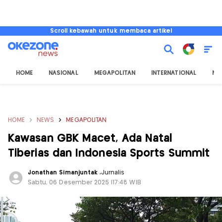
Scroll kebawah untuk membaca artikel
HOME
NASIONAL
MEGAPOLITAN
INTERNATIONAL
NU
HOME
NEWS
MEGAPOLITAN
Kawasan GBK Macet, Ada Natal
Tiberias dan Indonesia Sports Summit
Jonathan Simanjuntak
,
Jurnalis
Sabtu, 06 Desember 2025 |17:48 WIB