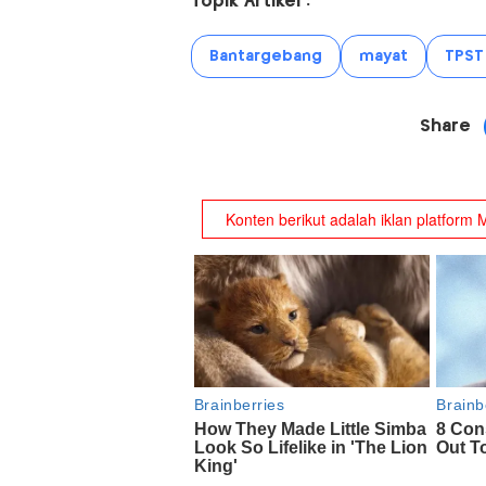
Topik Artikel :
Bantargebang
mayat
TPST
Share