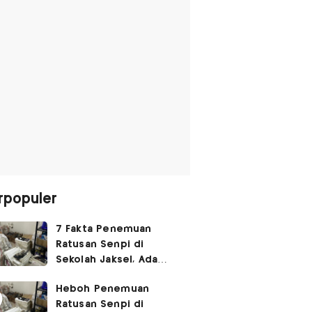
rpopuler
7 Fakta Penemuan
Ratusan Senpi di
Sekolah Jaksel, Ada
Dugaan Narkoba hingga
Heboh Penemuan
Ruang Bunker
Ratusan Senpi di