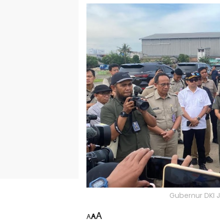
Gubernur DKI 
A
A
A