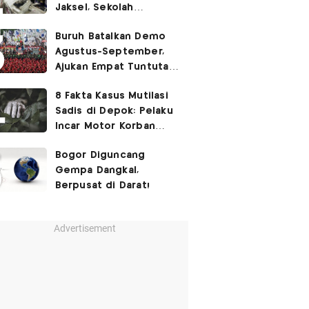
Jaksel, Sekolah
Tegaskan Tak Ada
Buruh Batalkan Demo
Kegiatan Eskul
Agustus-September,
Menembak
Ajukan Empat Tuntutan
ke Pemerintah
8 Fakta Kasus Mutilasi
Sadis di Depok: Pelaku
Incar Motor Korban
hingga Motif Terungkap
Bogor Diguncang
Gempa Dangkal,
Berpusat di Darat!
Advertisement