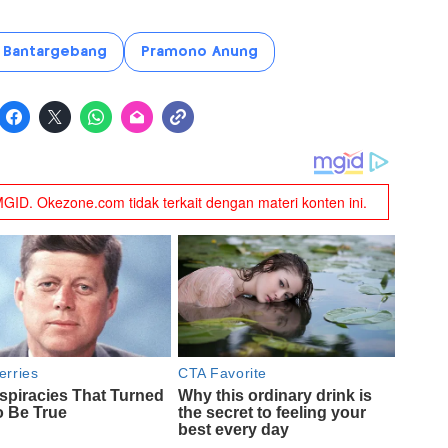
 Bantargebang
Pramono Anung