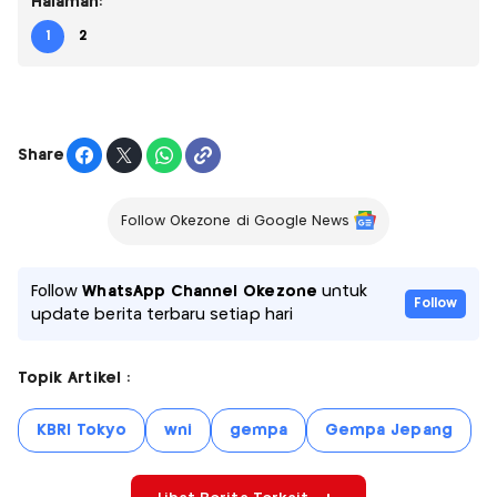
Halaman:
1
2
Share
Follow Okezone di Google News
Follow
WhatsApp Channel Okezone
untuk
Follow
update berita terbaru setiap hari
Topik Artikel :
KBRI Tokyo
wni
gempa
Gempa Jepang