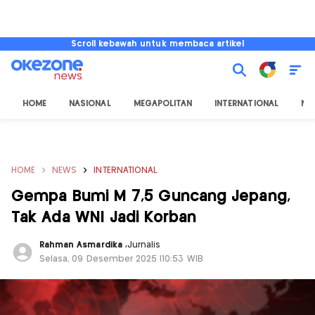
Scroll kebawah untuk membaca artikel
HOME
NASIONAL
MEGAPOLITAN
INTERNATIONAL
NU
HOME
NEWS
INTERNATIONAL
Gempa Bumi M 7,5 Guncang Jepang,
Tak Ada WNI Jadi Korban
Rahman Asmardika
,
Jurnalis
Selasa, 09 Desember 2025 |10:53 WIB