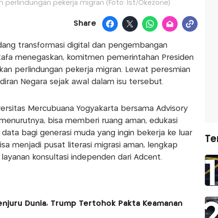
perlindungan pekerja migran (Foto: Ist/Okezone)
Share
dang transformasi digital dan pengembangan
stafa menegaskan, komitmen pemerintahan Presiden
n perlindungan pekerja migran. Lewat peresmian
iran Negara sejak awal dalam isu tersebut.
versitas Mercubuana Yogyakarta bersama Advisory
 menurutnya, bisa memberi ruang aman, edukasi
data bagi generasi muda yang ingin bekerja ke luar
Te
isa menjadi pusat literasi migrasi aman, lengkap
n layanan konsultasi independen dari Adcent.
enjuru Dunia, Trump Tertohok Pakta Keamanan