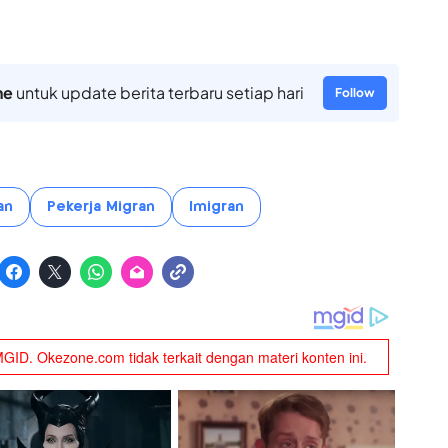
ne
untuk update berita terbaru setiap hari
Follow
an
Pekerja Migran
Imigran