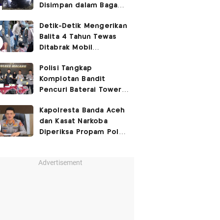
Disimpan dalam Bagasi
Honda Jazz
Detik-Detik Mengerikan
Balita 4 Tahun Tewas
Ditabrak Mobil
Kapolsek
Polisi Tangkap
Komplotan Bandit
Pencuri Baterai Tower,
Kerugian Capai Rp432
Kapolresta Banda Aceh
Juta
dan Kasat Narkoba
Diperiksa Propam Polri,
Ada Apa?
Advertisement