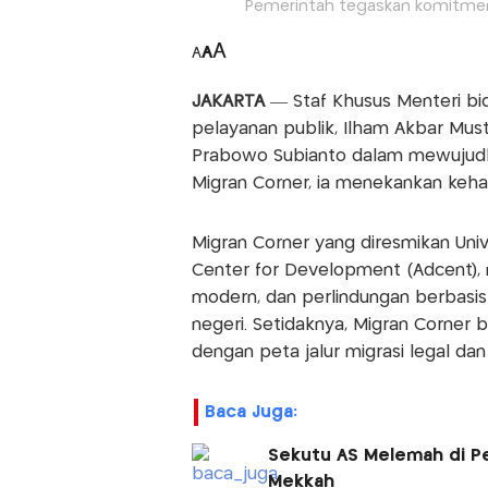
Pemerintah tegaskan komitmen 
A
A
A
JAKARTA
— Staf Khusus Menteri bi
pelayanan publik, Ilham Akbar Mu
Prabowo Subianto dalam mewujudka
Migran Corner, ia menekankan kehad
Migran Corner yang diresmikan Uni
Center for Development (Adcent),
modern, dan perlindungan berbasis 
negeri. Setidaknya, Migran Corner b
dengan peta jalur migrasi legal da
Baca Juga:
Sekutu AS Melemah di P
Mekkah