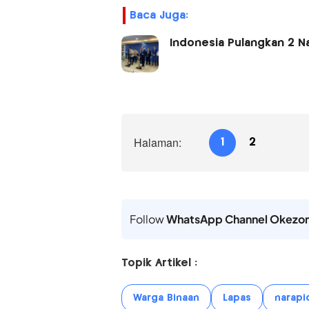
Baca Juga:
Indonesia Pulangkan 2 Na
Halaman:
1
2
Follow
WhatsApp Channel Okezo
Topik Artikel :
Warga Binaan
Lapas
narapi