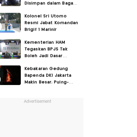
Disimpan dalam Bagasi
Honda Jazz
Kolonel Sri Utomo
Resmi Jabat Komandan
Brigif 1 Marinir
Kementerian HAM
Tegaskan BPJS Tak
Boleh Jadi Dasar
Perbedaan Kualitas
Kebakaran Gedung
Layanan Kesehatan
Bapenda DKI Jakarta
Makin Besar, Puing-
Puing Berjatuhan
Advertisement