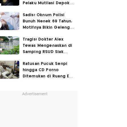
Pelaku Mutilasi Depok:
Murka Digerayangi
Sadis! Oknum Polisi
Korban di Kontrakan
Bunuh Nenek 69 Tahun,
Motifnya Bikin Geleng
Kepala
Tragis! Dokter Alex
Tewas Mengenaskan di
Samping RSUD Siak
Akibat Suntikan
Ratusan Pucuk Senpi
Rocuronium
hingga CD Porno
Ditemukan di Ruang Eks
Ketua Yayasan Sekolah
Advertisement