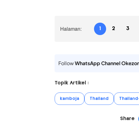
Halaman:
1
2
3
Follow
WhatsApp Channel Okezo
Topik Artikel :
kamboja
Thailand
Thailan
Share