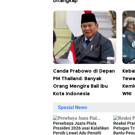
Ditangkap
Canda Prabowo di Depan
Keba
PM Thailand: Banyak
Tewa
Orang Mengira Bali Ibu
Keml
Kota Indonesia
WNI