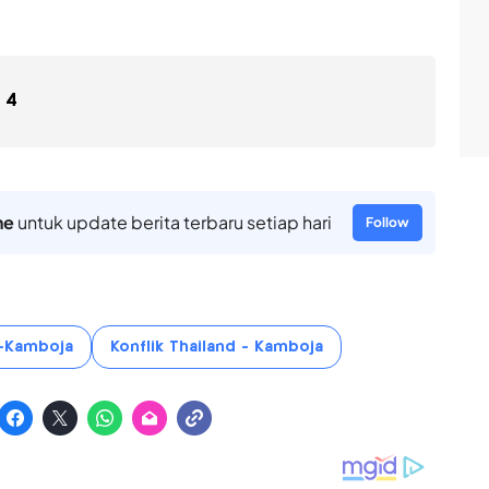
4
ne
untuk update berita terbaru setiap hari
Follow
d-Kamboja
Konflik Thailand - Kamboja