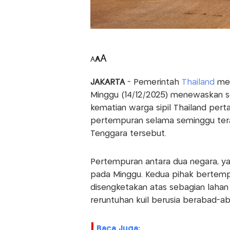
A
A
A
JAKARTA
- Pemerintah
Thailand
men
Minggu (14/12/2025) menewaskan se
kematian warga sipil Thailand pert
pertempuran selama seminggu tera
Tenggara tersebut.
Pertempuran antara dua negara, ya
pada Minggu. Kedua pihak bertem
disengketakan atas sebagian lahan 
reruntuhan kuil berusia berabad-ab
Baca Juga: