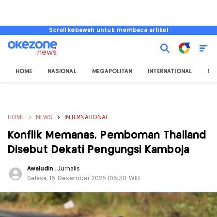
Scroll kebawah untuk membaca artikel
HOME
NASIONAL
MEGAPOLITAN
INTERNATIONAL
NU
HOME
NEWS
INTERNATIONAL
Konflik Memanas, Pemboman Thailand
Disebut Dekati Pengungsi Kamboja
Awaludin
,
Jurnalis
Selasa, 16 Desember 2025 |06:30 WIB