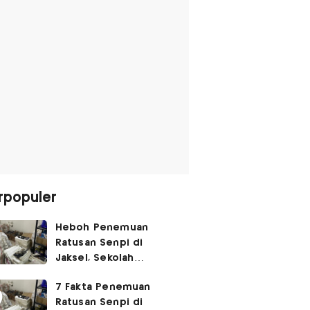
rpopuler
Heboh Penemuan
Ratusan Senpi di
Jaksel, Sekolah
Tegaskan Tak Ada
7 Fakta Penemuan
Kegiatan Eskul
Ratusan Senpi di
Menembak