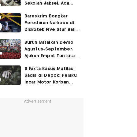
Sekolah Jaksel, Ada
Dugaan Narkoba hingga
Bareskrim Bongkar
Ruang Bunker
Peredaran Narkoba di
Diskotek Five Star Bali,
Ini Penampakannya!
Buruh Batalkan Demo
Agustus-September,
Ajukan Empat Tuntutan
ke Pemerintah
8 Fakta Kasus Mutilasi
Sadis di Depok: Pelaku
Incar Motor Korban
hingga Motif Terungkap
Advertisement