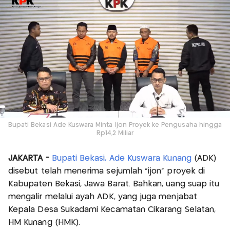
Bupati Bekasi Ade Kuswara Minta Ijon Proyek ke Pengusaha hingga
Rp14,2 Miliar
JAKARTA -
Bupati Bekasi, Ade Kuswara Kunang
(ADK)
disebut telah menerima sejumlah "ijon" proyek di
Kabupaten Bekasi, Jawa Barat. Bahkan, uang suap itu
mengalir melalui ayah ADK, yang juga menjabat
Kepala Desa Sukadami Kecamatan Cikarang Selatan,
HM Kunang (HMK).