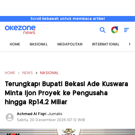
Scroll kebawah untuk membaca artikel
HOME
NASIONAL
MEGAPOLITAN
INTERNATIONAL
NU
HOME
NEWS
NASIONAL
Terungkap! Bupati Bekasi Ade Kuswara
Minta Ijon Proyek ke Pengusaha
hingga Rp14,2 Miliar
Achmad Al Fiqri
,
Jurnalis
Sabtu, 20 Desember 2025 |07:12 WIB