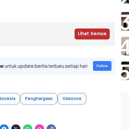
Lihat Semua
ne
untuk update berita terbaru setiap hari
Follow
donesia
Penghargaan
Okezone