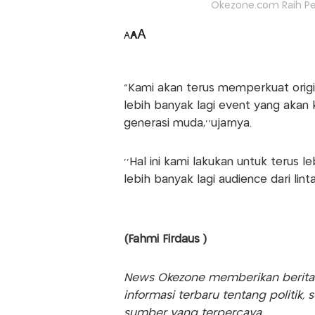
Okezone.com Raih Pe
A
A
A
"Kami akan terus memperkuat origina
lebih banyak lagi event yang akan
generasi muda,’’ujarnya.
‘’Hal ini kami lakukan untuk terus
lebih banyak lagi audience dari lint
(Fahmi Firdaus )
News Okezone memberikan berita te
informasi terbaru tentang politik, 
sumber yang terpercaya.