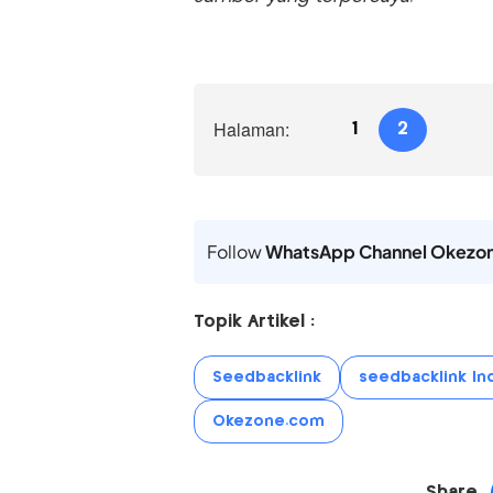
Halaman:
1
2
Follow
WhatsApp Channel Okezo
Topik Artikel :
Seedbacklink
seedbacklink In
Okezone.com
Share