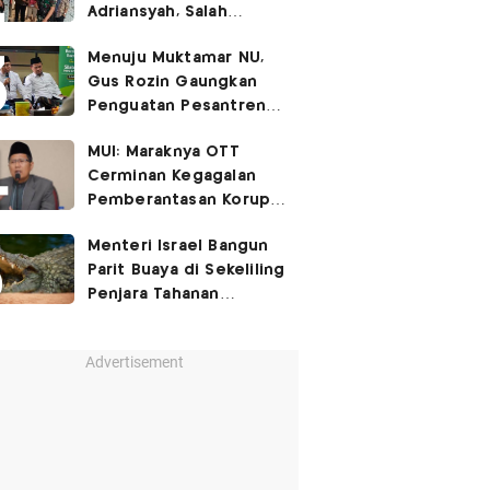
Adriansyah, Salah
Satunya Don Ritto
Menuju Muktamar NU,
Gus Rozin Gaungkan
Penguatan Pesantren
dan Ukhuwah Nahdliyah
MUI: Maraknya OTT
Cerminan Kegagalan
Pemberantasan Korupsi
Beri Efek Jera!
Menteri Israel Bangun
Parit Buaya di Sekeliling
Penjara Tahanan
Palestina
Advertisement