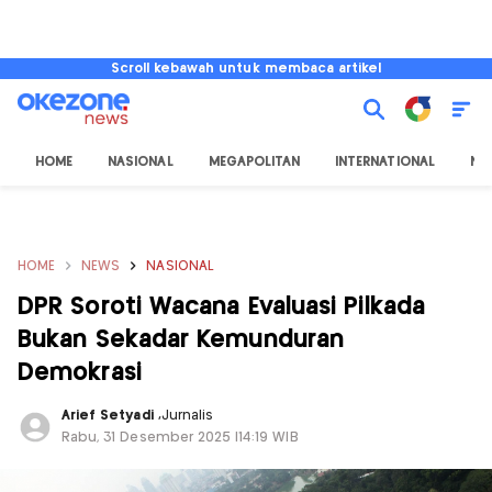
Scroll kebawah untuk membaca artikel
HOME
NASIONAL
MEGAPOLITAN
INTERNATIONAL
NU
HOME
NEWS
NASIONAL
DPR Soroti Wacana Evaluasi Pilkada
Bukan Sekadar Kemunduran
Demokrasi
Arief Setyadi
,
Jurnalis
Rabu, 31 Desember 2025 |14:19 WIB