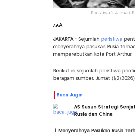
Peristiwa 2 Januari
A
A
A
JAKARTA
- Sejumlah
peristiwa
penti
menyerahnya pasukan Rusia terha
memperebutkan kota Port Arthur.
Berikut ini sejumlah peristiwa penti
beragam sumber, Jumat (1/2/2026)
Baca Juga:
AS Susun Strategi Senja
Rusia dan China
1. Menyerahnya Pasukan Rusia Te