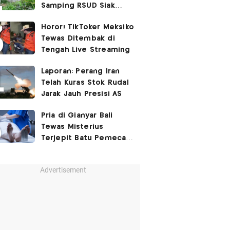
Samping RSUD Siak
Akibat Suntikan
Horor! TikToker Meksiko
Rocuronium
Tewas Ditembak di
Tengah Live Streaming
Laporan: Perang Iran
Telah Kuras Stok Rudal
Jarak Jauh Presisi AS
Pria di Gianyar Bali
Tewas Misterius
Terjepit Batu Pemecah
Ombak
Advertisement