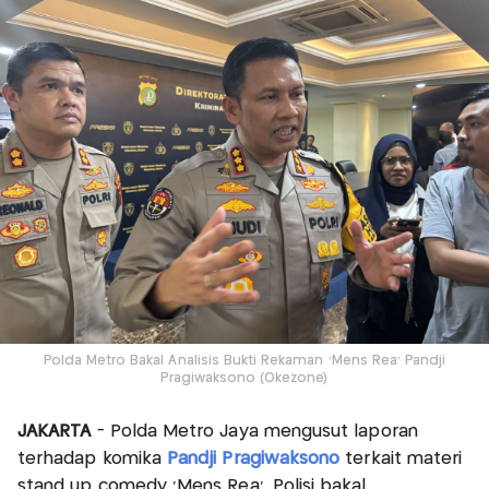
Polda Metro Bakal Analisis Bukti Rekaman ‘Mens Rea’ Pandji
Pragiwaksono (Okezone)
JAKARTA
- Polda Metro Jaya mengusut laporan
terhadap komika
Pandji Pragiwaksono
terkait materi
stand up comedy 'Mens Rea'. Polisi bakal