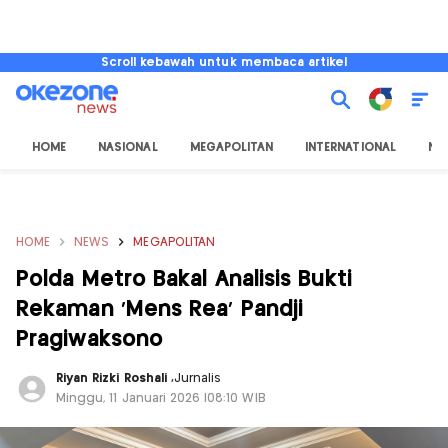
Scroll kebawah untuk membaca artikel
HOME
NASIONAL
MEGAPOLITAN
INTERNATIONAL
NU
HOME
NEWS
MEGAPOLITAN
Polda Metro Bakal Analisis Bukti
Rekaman ‘Mens Rea’ Pandji
Pragiwaksono
Riyan Rizki Roshali
,
Jurnalis
Minggu, 11 Januari 2026 |08:10 WIB