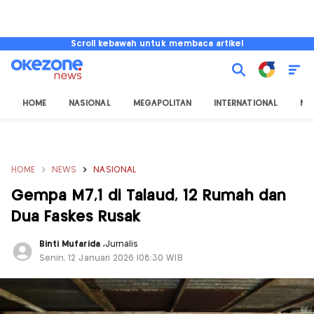
Scroll kebawah untuk membaca artikel
HOME
NASIONAL
MEGAPOLITAN
INTERNATIONAL
NU
HOME
NEWS
NASIONAL
Gempa M7,1 di Talaud, 12 Rumah dan
Dua Faskes Rusak
Binti Mufarida
,
Jurnalis
Senin, 12 Januari 2026 |08:30 WIB