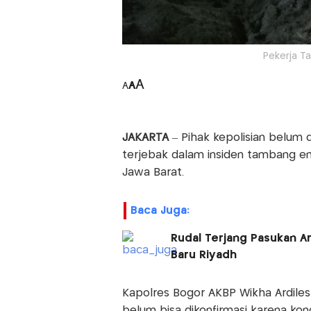
Pekerja T
A
A
A
JAKARTA
– Pihak kepolisian belum
terjebak dalam insiden tambang e
Jawa Barat.
Baca Juga:
Rudal Terjang Pasukan A
Baru Riyadh
Kapolres Bogor AKBP Wikha Ardilest
belum bisa dikonfirmasi karena kondi