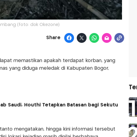
ambang (foto: dok Okezone)
Share
 dapat memastikan apakah terdapat korban, yang
mas yang diduga meledak di Kabupaten Bogor,
Te
rab Saudi, Houthi Tetapkan Batasan bagi Sekutu
anto mengatakan, hingga kini informasi tersebut
si lokasi kejadian masih dinilai berbahaya.