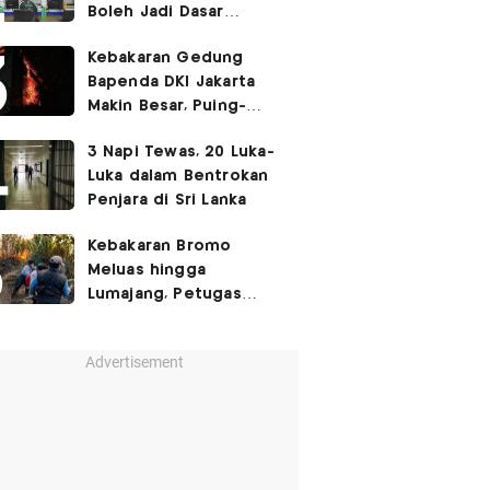
Boleh Jadi Dasar
Perbedaan Kualitas
Kebakaran Gedung
Layanan Kesehatan
Bapenda DKI Jakarta
Makin Besar, Puing-
Puing Berjatuhan
3 Napi Tewas, 20 Luka-
Luka dalam Bentrokan
Penjara di Sri Lanka
Kebakaran Bromo
Meluas hingga
Lumajang, Petugas
Gabungan Buat Sekat
Api
Advertisement