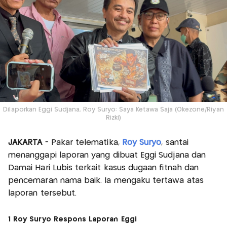
Dilaporkan Eggi Sudjana, Roy Suryo: Saya Ketawa Saja (Okezone/Riyan
Rizki)
JAKARTA
- Pakar telematika,
Roy Suryo
, santai
menanggapi laporan yang dibuat Eggi Sudjana dan
Damai Hari Lubis terkait kasus dugaan fitnah dan
pencemaran nama baik. Ia mengaku tertawa atas
laporan tersebut.
1 Roy Suryo Respons Laporan Eggi