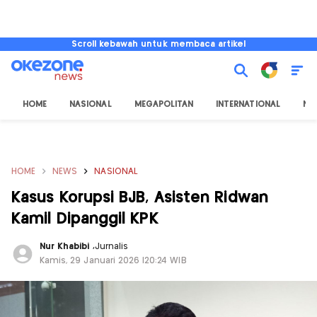
Scroll kebawah untuk membaca artikel
HOME
NASIONAL
MEGAPOLITAN
INTERNATIONAL
NU
HOME
NEWS
NASIONAL
Kasus Korupsi BJB, Asisten Ridwan
Kamil Dipanggil KPK
Nur Khabibi
,
Jurnalis
Kamis, 29 Januari 2026 |20:24 WIB