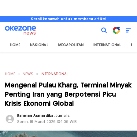
Scroll kebawah untuk membaca artikel
HOME
NASIONAL
MEGAPOLITAN
INTERNATIONAL
NU
HOME
NEWS
INTERNATIONAL
Mengenal Pulau Kharg, Terminal Minyak
Penting Iran yang Berpotensi Picu
Krisis Ekonomi Global
Rahman Asmardika
,
Jurnalis
Senin, 16 Maret 2026 |04:05 WIB