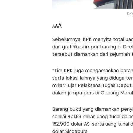
KP
A
A
A
Sebelumnya, KPK menyita total ua
dan gratifikasi impor barang di Dir
tersebut diamankan dari sejumlah 
“Tim KPK juga mengamankan barang 
serta lokasi lainnya yang diduga ter
miliar,” ujar Pelaksana Tugas Depu
dalam jumpa pers di Gedung Merah
Barang bukti yang diamankan penyid
senilai Rp1,89 miliar, uang tunai da
182.900 dolar AS, serta uang tunai 
dolar Singapura.