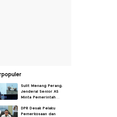
rpopuler
Sulit Menang Perang,
Jenderal Senior AS
Minta Pemerintah
Trump Cari Jalan Damai
DPR Desak Pelaku
Lawan Iran
Pemerkosaan dan