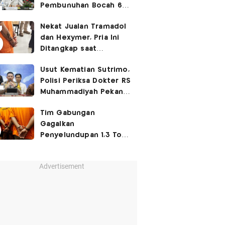
Pembunuhan Bocah 6
Tahun di Tapsel
Nekat Jualan Tramadol
Dihukum Seumur Hidup
dan Hexymer, Pria Ini
Ditangkap saat
Transaksi di Parkiran
Usut Kematian Sutrimo,
Polisi Periksa Dokter RS
Muhammadiyah Pekan
Depan
Tim Gabungan
Gagalkan
Penyelundupan 1,3 Ton
Ketamin di Bintan, 8
WNA Diamankan
Advertisement