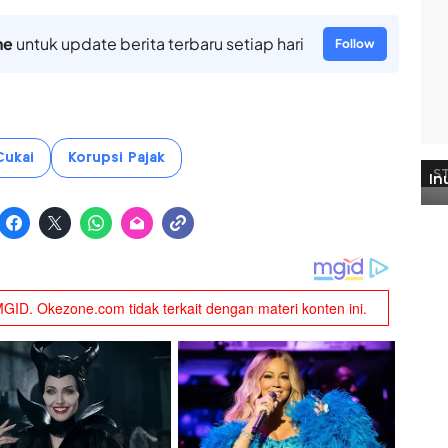
ne
untuk update berita terbaru setiap hari
Follow
Cukai
Korupsi Pajak