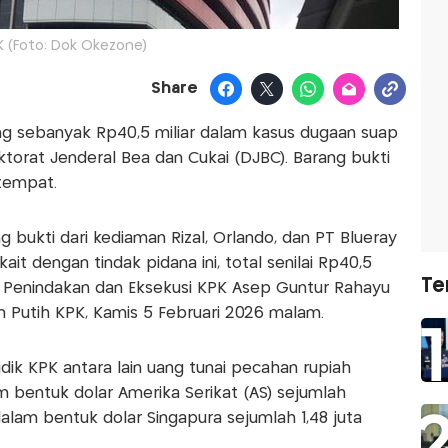
K (Foto: Dok Okezone)
Share
ng sebanyak Rp40,5 miliar dalam kasus dugaan suap
ektorat Jenderal Bea dan Cukai (DJBC). Barang bukti
tempat.
bukti dari kediaman Rizal, Orlando, dan PT Blueray
kait dengan tindak pidana ini, total senilai Rp40,5
Te
ti Penindakan dan Eksekusi KPK Asep Guntur Rahayu
 Putih KPK, Kamis 5 Februari 2026 malam.
ik KPK antara lain uang tunai pecahan rupiah
lam bentuk dolar Amerika Serikat (AS) sejumlah
dalam bentuk dolar Singapura sejumlah 1,48 juta