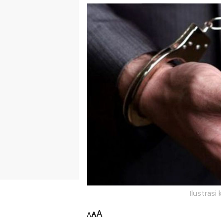
Ilustrasi
A
A
A