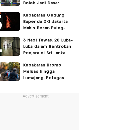
Boleh Jadi Dasar
Perbedaan Kualitas
Kebakaran Gedung
Layanan Kesehatan
Bapenda DKI Jakarta
Makin Besar, Puing-
Puing Berjatuhan
3 Napi Tewas, 20 Luka-
Luka dalam Bentrokan
Penjara di Sri Lanka
Kebakaran Bromo
Meluas hingga
Lumajang, Petugas
Gabungan Buat Sekat
Api
Advertisement