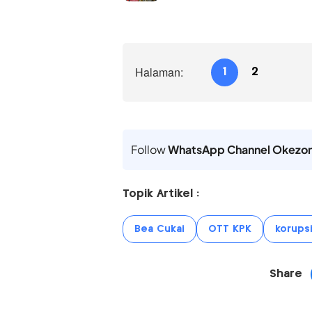
Halaman:
1
2
Follow
WhatsApp Channel Okezo
Topik Artikel :
Bea Cukai
OTT KPK
korups
Share