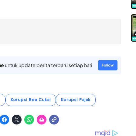
ne
untuk update berita terbaru setiap hari
Follow
i
Korupsi Bea Cukai
Korupsi Pajak