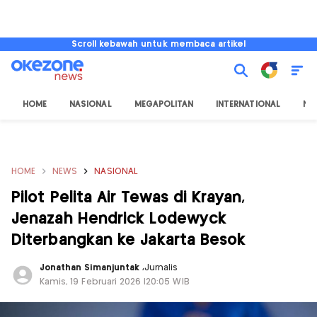
Scroll kebawah untuk membaca artikel
HOME
NASIONAL
MEGAPOLITAN
INTERNATIONAL
NU
HOME
NEWS
NASIONAL
Pilot Pelita Air Tewas di Krayan,
Jenazah Hendrick Lodewyck
Diterbangkan ke Jakarta Besok
Jonathan Simanjuntak
,
Jurnalis
Kamis, 19 Februari 2026 |20:05 WIB