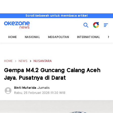
Scroll kebawah untuk membaca artikel
HOME
NASIONAL
MEGAPOLITAN
INTERNATIONAL
NU
HOME
NEWS
NUSANTARA
Gempa M4,2 Guncang Calang Aceh
Jaya, Pusatnya di Darat
Binti Mufarida
,
Jurnalis
Rabu, 25 Februari 2026 |11:30 WIB