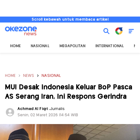
Scroll kebawah untuk membaca artikel
HOME
NASIONAL
MEGAPOLITAN
INTERNATIONAL
NU
HOME
NEWS
NASIONAL
MUI Desak Indonesia Keluar BoP Pasca
AS Serang Iran, Ini Respons Gerindra
Achmad Al Fiqri
,
Jurnalis
Senin, 02 Maret 2026 |14:54 WIB