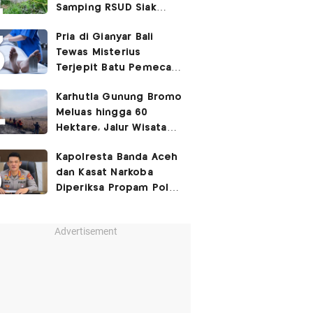
Samping RSUD Siak
Akibat Suntikan
Pria di Gianyar Bali
Rocuronium
Tewas Misterius
Terjepit Batu Pemecah
Ombak
Karhutla Gunung Bromo
Meluas hingga 60
Hektare, Jalur Wisata
Ditutup Sementara!
Kapolresta Banda Aceh
dan Kasat Narkoba
Diperiksa Propam Polri,
Ada Apa?
Advertisement