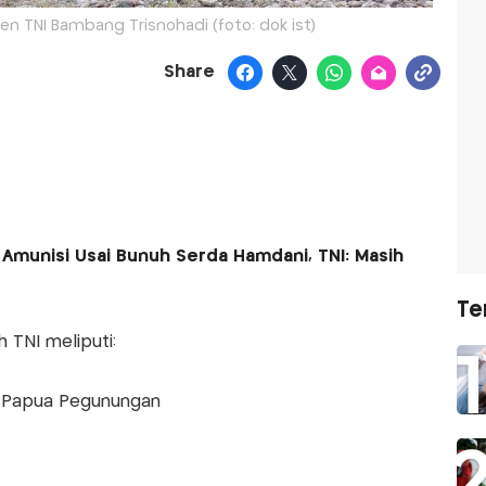
jen TNI Bambang Trisnohadi (foto: dok ist)
Share
Amunisi Usai Bunuh Serda Hamdani, TNI: Masih
Te
h TNI meliputi:
di Papua Pegunungan