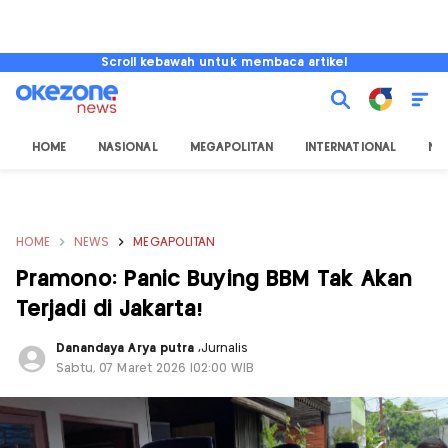
Scroll kebawah untuk membaca artikel
HOME
NASIONAL
MEGAPOLITAN
INTERNATIONAL
NU
HOME
NEWS
MEGAPOLITAN
Pramono: Panic Buying BBM Tak Akan
Terjadi di Jakarta!
Danandaya Arya putra
,
Jurnalis
Sabtu, 07 Maret 2026 |02:00 WIB