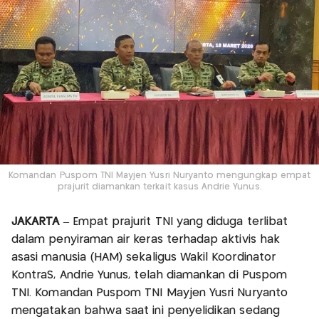
Komandan Puspom TNI Mayjen Yusri Nuryanto mengungkap empat
prajurit diamankan terkait kasus Andrie Yunus.
JAKARTA
– Empat prajurit TNI yang diduga terlibat
dalam penyiraman air keras terhadap aktivis hak
asasi manusia (HAM) sekaligus Wakil Koordinator
KontraS, Andrie Yunus, telah diamankan di Puspom
TNI. Komandan Puspom TNI Mayjen Yusri Nuryanto
mengatakan bahwa saat ini penyelidikan sedang