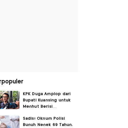
rpopuler
KPK Duga Amplop dari
Bupati Kuansing untuk
Menhut Berisi
SGD14.000,
Sadis! Oknum Polisi
Pengembaliannya
Bunuh Nenek 69 Tahun,
Belum Utuh