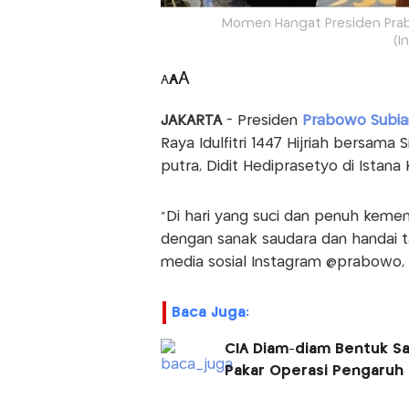
Momen Hangat Presiden Prabo
(I
A
A
A
JAKARTA
- Presiden
Prabowo Subia
Raya Idulfitri 1447 Hijriah bersama 
putra, Didit Hediprasetyo di Istana
"Di hari yang suci dan penuh kemen
dengan sanak saudara dan handai t
media sosial Instagram @prabowo, d
Baca Juga:
CIA Diam-diam Bentuk Sa
Pakar Operasi Pengaruh