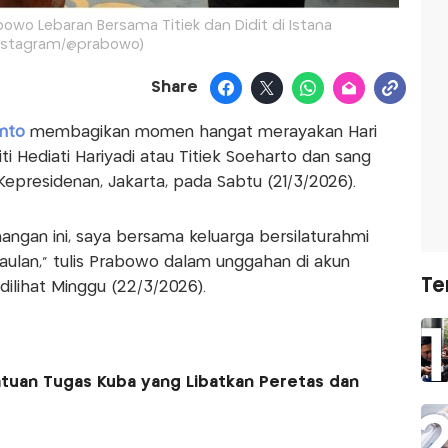
wo Lebaran Bersama Titiek dan Didit di Istana
nstagram/@prabowo)
Share
nto
membagikan momen hangat merayakan Hari
Siti Hediati Hariyadi atau Titiek Soeharto dan sang
 Kepresidenan, Jakarta, pada Sabtu (21/3/2026).
angan ini, saya bersama keluarga bersilaturahmi
aulan," tulis Prabowo dalam unggahan di akun
Te
ilihat Minggu (22/3/2026).
tuan Tugas Kuba yang Libatkan Peretas dan