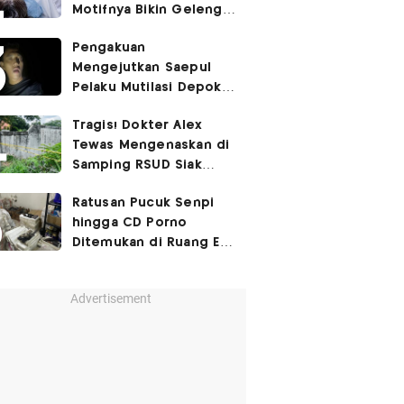
Motifnya Bikin Geleng
Kepala
Pengakuan
Mengejutkan Saepul
Pelaku Mutilasi Depok:
Murka Digerayangi
Tragis! Dokter Alex
Korban di Kontrakan
Tewas Mengenaskan di
Samping RSUD Siak
Akibat Suntikan
Ratusan Pucuk Senpi
Rocuronium
hingga CD Porno
Ditemukan di Ruang Eks
Ketua Yayasan Sekolah
Advertisement