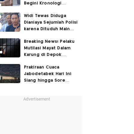
Begini Kronologi
Lengkapnya
Widi Tewas Diduga
Dianiaya Sejumlah Polisi
karena Dituduh Main
Judol
Breaking News! Pelaku
Mutilasi Mayat Dalam
Karung di Depok
Ditangkap
Prakiraan Cuaca
Jabodetabek Hari Ini:
Siang hingga Sore
Berpotensi Hujan
Advertisement