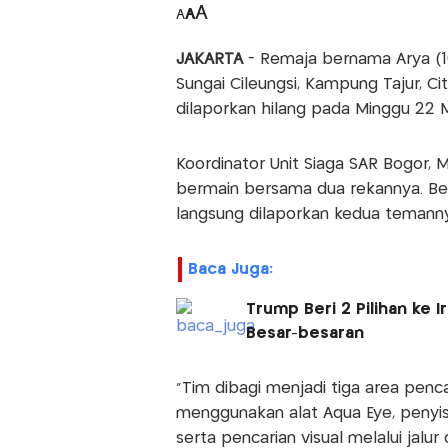
A
A
A
JAKARTA
- Remaja bernama Arya (16
Sungai Cileungsi, Kampung Tajur, C
dilaporkan hilang pada Minggu 22 
Koordinator Unit Siaga SAR Bogor, 
bermain bersama dua rekannya. Be
langsung dilaporkan kedua temanny
Baca Juga:
Trump Beri 2 Pilihan ke 
Besar-besaran
"Tim dibagi menjadi tiga area pencar
menggunakan alat Aqua Eye, penyisir
serta pencarian visual melalui jalur 