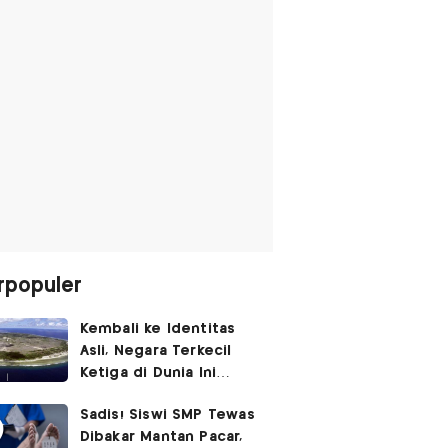
rpopuler
Kembali ke Identitas
Asli, Negara Terkecil
Ketiga di Dunia Ini
Umumkan Perubahan
Sadis! Siswi SMP Tewas
Nama
Dibakar Mantan Pacar,