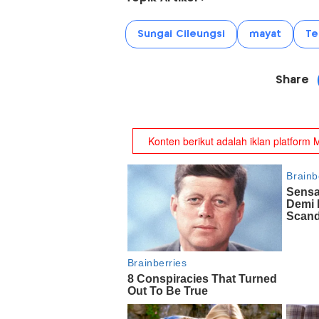
Sungai Cileungsi
mayat
Te
Share