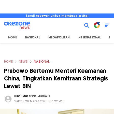
Scroll kebawah untuk membaca artikel
HOME
NASIONAL
MEGAPOLITAN
INTERNATIONAL
NU
HOME
NEWS
NASIONAL
Prabowo Bertemu Menteri Keamanan
China, Tingkatkan Kemitraan Strategis
Lewat BIN
Binti Mufarida
,
Jurnalis
Sabtu, 28 Maret 2026 |08:22 WIB