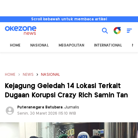
Scroll kebawah untuk membaca artikel
HOME
NASIONAL
MEGAPOLITAN
INTERNATIONAL
NU
HOME
NEWS
NASIONAL
Kejagung Geledah 14 Lokasi Terkait
Dugaan Korupsi Crazy Rich Samin Tan
Puteranegara Batubara
,
Jurnalis
Senin, 30 Maret 2026 |15:10 WIB