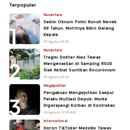
Terpopuler
Nusantara
Sadis! Oknum Polisi Bunuh Nenek
69 Tahun, Motifnya Bikin Geleng
Kepala
05 Agustus 2026
Nusantara
Tragis! Dokter Alex Tewas
Mengenaskan di Samping RSUD
Siak Akibat Suntikan Rocuronium
05 Agustus 2026
Megapolitan
Pengakuan Mengejutkan Saepul
Pelaku Mutilasi Depok: Murka
Digerayangi Korban di Kontrakan
06 Agustus 2026 WIB
International
Horor! TikToker Meksiko Tewas