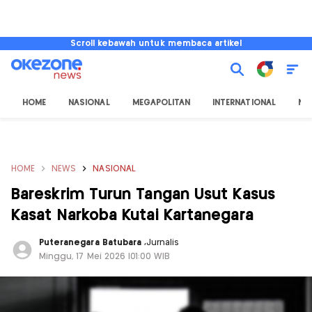
Scroll kebawah untuk membaca artikel
HOME
NASIONAL
MEGAPOLITAN
INTERNATIONAL
NU
HOME
NEWS
NASIONAL
Bareskrim Turun Tangan Usut Kasus
Kasat Narkoba Kutai Kartanegara
Puteranegara Batubara
,
Jurnalis
Minggu, 17 Mei 2026 |01:00 WIB