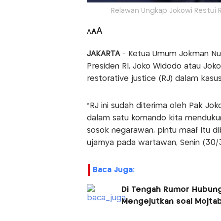
Relawan Ungkap Jokowi Restui R
A
A
A
JAKARTA
- Ketua Umum Jokman Nus
Presiden RI, Joko Widodo atau Joko
restorative justice (RJ) dalam kasu
"RJ ini sudah diterima oleh Pak J
dalam satu komando kita mendukung
sosok negarawan, pintu maaf itu di
ujarnya pada wartawan, Senin (30/
Baca Juga:
Di Tengah Rumor Hubung
Mengejutkan soal Mojta