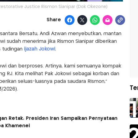
estorative Justice Rismon Sianipar (Dok Okezone)
Share
antara Bersatu, Andi Azwan menyebutkan, mantan
wi sudah menerima jika Rismon Sianipar diberikan
s tudingan
ijazah Jokowi
.
okowi dan berproses. Artinya, kami semuanya kompak
 RJ. Kita melihat Pak Jokowi sebagai korban dan
berikan seluas-luasnya pada saudara Rismon,"
Te
3/2026).
an Retak, Presiden Iran Sampaikan Pernyataan
ba Khamenei