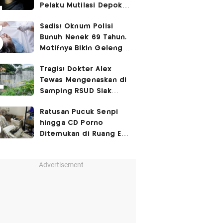
Pelaku Mutilasi Depok:
Murka Digerayangi
Sadis! Oknum Polisi
Korban di Kontrakan
Bunuh Nenek 69 Tahun,
Motifnya Bikin Geleng
Kepala
Tragis! Dokter Alex
Tewas Mengenaskan di
Samping RSUD Siak
Akibat Suntikan
Ratusan Pucuk Senpi
Rocuronium
hingga CD Porno
Ditemukan di Ruang Eks
Ketua Yayasan Sekolah
Advertisement