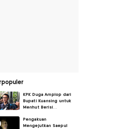
rpopuler
KPK Duga Amplop dari
Bupati Kuansing untuk
Menhut Berisi
SGD14.000,
Pengakuan
Pengembaliannya
Mengejutkan Saepul
Belum Utuh