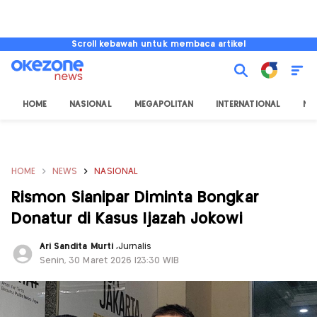
Scroll kebawah untuk membaca artikel
HOME
NASIONAL
MEGAPOLITAN
INTERNATIONAL
NU
HOME
NEWS
NASIONAL
Rismon Sianipar Diminta Bongkar
Donatur di Kasus Ijazah Jokowi
Ari Sandita Murti
,
Jurnalis
Senin, 30 Maret 2026 |23:30 WIB