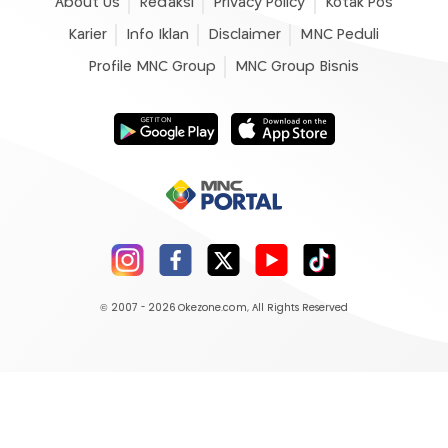
About Us
Redaksi
Privacy Policy
Kotak Pos
Karier
Info Iklan
Disclaimer
MNC Peduli
Profile MNC Group
MNC Group Bisnis
© 2007 - 2026
Okezone.com
, All Rights Reserved