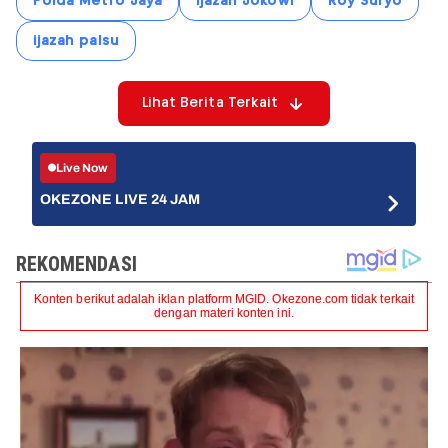
Polda Metro Jaya
Ijazah Jokowi
Roy Suryo
ijazah palsu
Lihat Berita Terkait
Live Now
OKEZONE LIVE 24 JAM