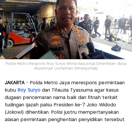
Polda Metro Respons Roy Suryo Minta Kasusnya Dihentikan: Baca
Aturannya! (Jonathan Simanjuntak)
JAKARTA
- Polda Metro Jaya merespons permintaan
kubu
Roy Suryo
dan Tifauzia Tyassuma agar kasus
dugaan pencemaran nama baik dan fitnah terkait
tudingan ijazah palsu Presiden ke-7 Joko Widodo
(Jokowi) dihentikan. Polisi justru mempertanyakan
alasan permintaan penghentian penyidikan tersebut.