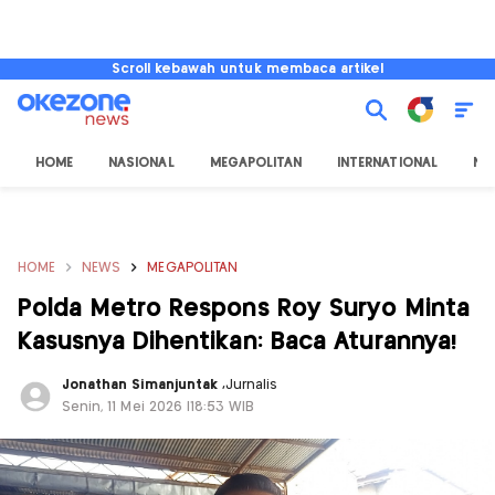
Scroll kebawah untuk membaca artikel
HOME
NASIONAL
MEGAPOLITAN
INTERNATIONAL
NU
HOME
NEWS
MEGAPOLITAN
Polda Metro Respons Roy Suryo Minta
Kasusnya Dihentikan: Baca Aturannya!
Jonathan Simanjuntak
,
Jurnalis
Senin, 11 Mei 2026 |18:53 WIB