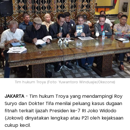
Tim hukum Troya (Foto: Yuwantoro Winduajie/Okezone)
JAKARTA
- Tim hukum Troya yang mendampingi Roy
Suryo dan Dokter Tifa menilai peluang kasus dugaan
fitnah terkait ijazah Presiden ke-7 RI Joko Widodo
(Jokowi) dinyatakan lengkap atau P21 oleh kejaksaan
cukup kecil.