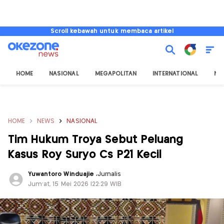
Scroll kebawah untuk membaca artikel
HOME
NASIONAL
MEGAPOLITAN
INTERNATIONAL
NU
HOME
NEWS
NASIONAL
Tim Hukum Troya Sebut Peluang
Kasus Roy Suryo Cs P21 Kecil
Yuwantoro Winduajie
,
Jurnalis
Jum'at, 15 Mei 2026 |22:29 WIB