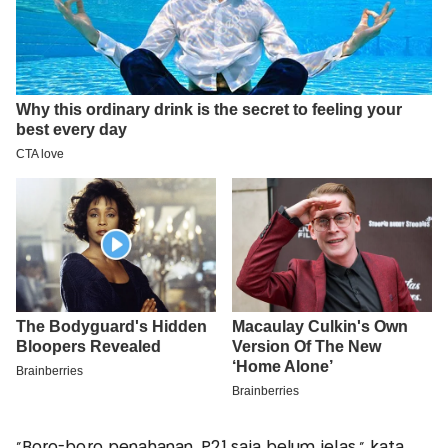
“Boro-boro penahanan, P21 saja belum jelas,” kata