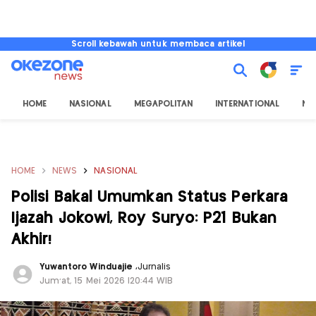
Scroll kebawah untuk membaca artikel
HOME
NASIONAL
MEGAPOLITAN
INTERNATIONAL
NU
HOME
NEWS
NASIONAL
Polisi Bakal Umumkan Status Perkara
Ijazah Jokowi, Roy Suryo: P21 Bukan
Akhir!
Yuwantoro Winduajie
,
Jurnalis
Jum'at, 15 Mei 2026 |20:44 WIB