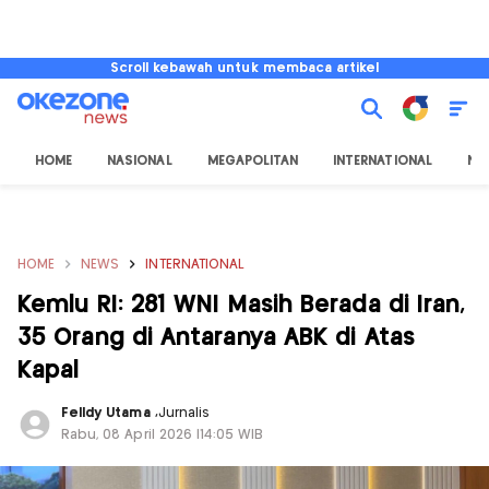
Scroll kebawah untuk membaca artikel
HOME
NASIONAL
MEGAPOLITAN
INTERNATIONAL
NU
HOME
NEWS
INTERNATIONAL
Kemlu RI: 281 WNI Masih Berada di Iran,
35 Orang di Antaranya ABK di Atas
Kapal
Felldy Utama
,
Jurnalis
Rabu, 08 April 2026 |14:05 WIB