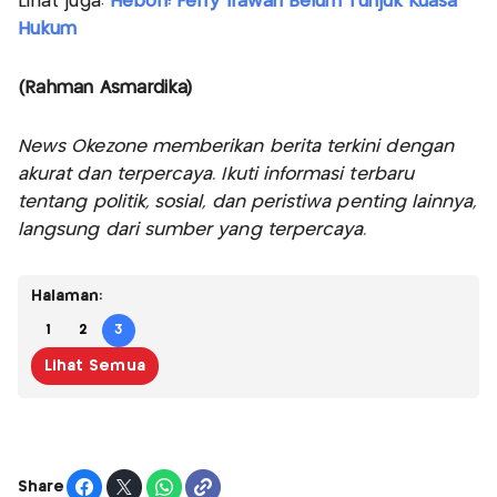
Lihat juga:
Heboh! Ferry Irawan Belum Tunjuk Kuasa
Hukum
(Rahman Asmardika)
News Okezone memberikan berita terkini dengan
akurat dan terpercaya. Ikuti informasi terbaru
tentang politik, sosial, dan peristiwa penting lainnya,
langsung dari sumber yang terpercaya.
Halaman:
1
2
3
Lihat Semua
Share