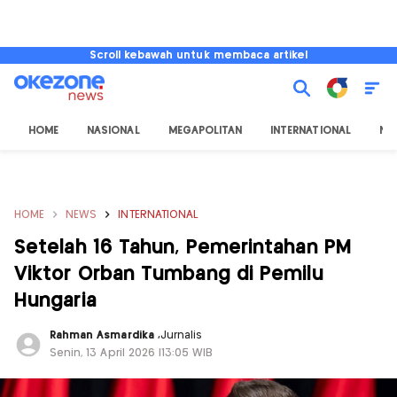
Scroll kebawah untuk membaca artikel
HOME
NASIONAL
MEGAPOLITAN
INTERNATIONAL
NU
HOME
NEWS
INTERNATIONAL
Setelah 16 Tahun, Pemerintahan PM
Viktor Orban Tumbang di Pemilu
Hungaria
Rahman Asmardika
,
Jurnalis
Senin, 13 April 2026 |13:05 WIB