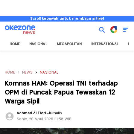
Scroll kebawah untuk membaca artikel
HOME
NASIONAL
MEGAPOLITAN
INTERNATIONAL
NU
HOME
NEWS
NASIONAL
Komnas HAM: Operasi TNI terhadap
OPM di Puncak Papua Tewaskan 12
Warga Sipil
Achmad Al Fiqri
,
Jurnalis
Senin, 20 April 2026 |11:58 WIB