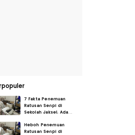
rpopuler
7 Fakta Penemuan
Ratusan Senpi di
Sekolah Jaksel, Ada
Dugaan Narkoba hingga
Heboh Penemuan
Ruang Bunker
Ratusan Senpi di