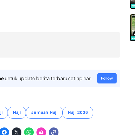
ne
untuk update berita terbaru setiap hari
Follow
ji
Haji
Jemaah Haji
Haji 2026