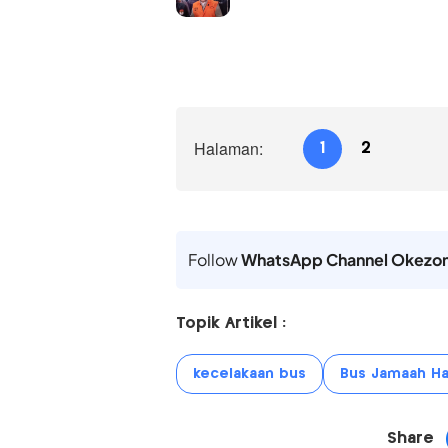
Halaman:
1
2
Follow
WhatsApp Channel Okezo
Topik Artikel :
kecelakaan bus
Bus Jamaah Ha
Share