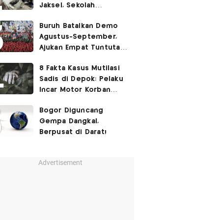
Jaksel, Sekolah
Tegaskan Tak Ada
Buruh Batalkan Demo
Kegiatan Eskul
Agustus-September,
Menembak
Ajukan Empat Tuntutan
ke Pemerintah
8 Fakta Kasus Mutilasi
Sadis di Depok: Pelaku
Incar Motor Korban
hingga Motif Terungkap
Bogor Diguncang
Gempa Dangkal,
Berpusat di Darat!
Advertisement