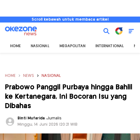
Scroll kebawah untuk membaca artikel
HOME
NASIONAL
MEGAPOLITAN
INTERNATIONAL
NU
HOME
NEWS
NASIONAL
Prabowo Panggil Purbaya hingga Bahlil
ke Kertanegara, Ini Bocoran Isu yang
Dibahas
Binti Mufarida
,
Jurnalis
Minggu, 14 Juni 2026 |20:21 WIB