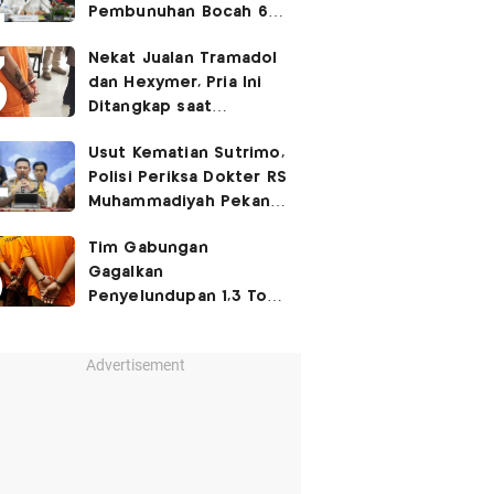
Pembunuhan Bocah 6
Tahun di Tapsel
Nekat Jualan Tramadol
Dihukum Seumur Hidup
dan Hexymer, Pria Ini
Ditangkap saat
Transaksi di Parkiran
Usut Kematian Sutrimo,
Polisi Periksa Dokter RS
Muhammadiyah Pekan
Depan
Tim Gabungan
Gagalkan
Penyelundupan 1,3 Ton
Ketamin di Bintan, 8
WNA Diamankan
Advertisement