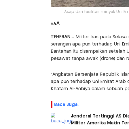
Asap dari fasilitas minyak Uni Emi
A
A
A
TEHERAN
– Militer Iran pada Sela
serangan apa pun terhadap Uni Emir
Bantahan itu disampaikan setelah
pesawat tanpa awak (drone) dan ru
"Angkatan Bersenjata Republik Isla
apa pun terhadap Uni Emirat Arab d
Khatam Al-Anbiya dalam sebuah pe
Baca Juga:
Jenderal Tertinggi AS Dia
Militer Amerika Makin Te