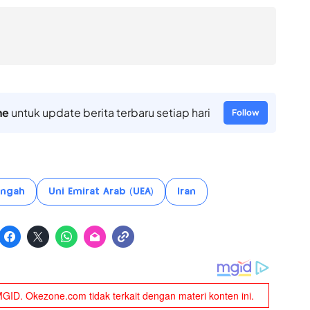
ne
untuk update berita terbaru setiap hari
Follow
engah
Uni Emirat Arab (UEA)
Iran