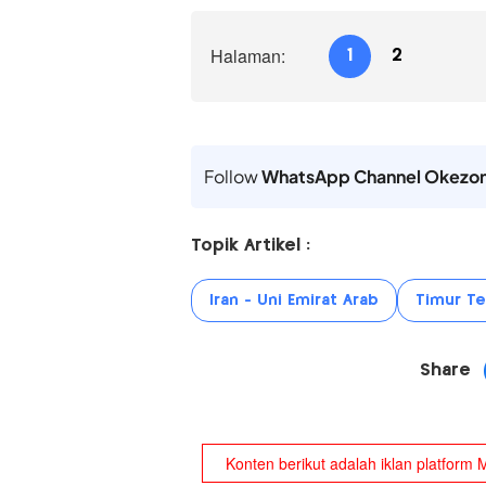
Halaman:
1
2
Follow
WhatsApp Channel Okezo
Topik Artikel :
Iran - Uni Emirat Arab
Timur T
Share