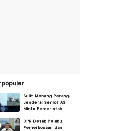
rpopuler
Sulit Menang Perang,
Jenderal Senior AS
Minta Pemerintah
Trump Cari Jalan Damai
DPR Desak Pelaku
Lawan Iran
Pemerkosaan dan