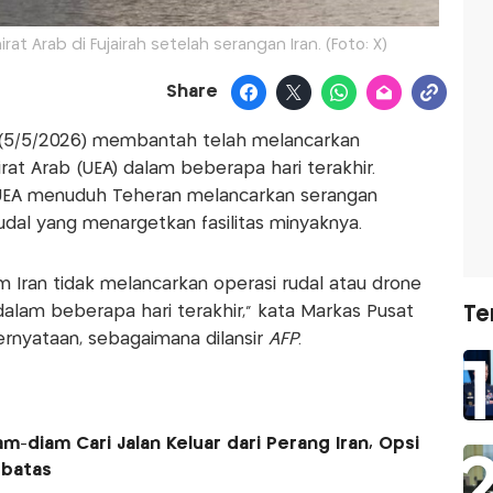
rat Arab di Fujairah setelah serangan Iran. (Foto: X)
Share
sa (5/5/2026) membantah telah melancarkan
at Arab (UEA) dalam beberapa hari terakhir.
 UEA menuduh Teheran melancarkan serangan
dal yang menargetkan fasilitas minyaknya.
m Iran tidak melancarkan operasi rudal atau drone
alam beberapa hari terakhir," kata Markas Pusat
Te
rnyataan, sebagaimana dilansir
AFP
.
m-diam Cari Jalan Keluar dari Perang Iran, Opsi
rbatas