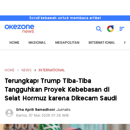
Scroll kebawah untuk membaca artikel
HOME
NASIONAL
MEGAPOLITAN
INTERNATIONAL
NU
HOME
NEWS
INTERNATIONAL
Terungkap! Trump Tiba-Tiba
Tangguhkan Proyek Kebebasan di
Selat Hormuz karena Dikecam Saudi
Erha Aprili Ramadhoni
,
Jurnalis
Kamis, 07 Mei 2026 |17:38 WIB