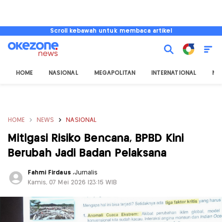
Scroll kebawah untuk membaca artikel
HOME
NASIONAL
MEGAPOLITAN
INTERNATIONAL
NU
HOME
NEWS
NASIONAL
Mitigasi Risiko Bencana, BPBD Kini
Berubah Jadi Badan Pelaksana
Fahmi Firdaus
,
Jurnalis
Kamis, 07 Mei 2026 |23:15 WIB